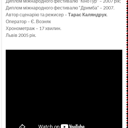
Диплом міжнародного фестивалю “КіноТур” – 2007 рік;
Диплом міжнародного фестивалю “Дримба” – 2007.
Автор сценарію та режисер –
Тарас Каляндрук
.
Оператор – Є. Возняк
Хронометраж – 17 хвилин.
Львів 2005 рік.