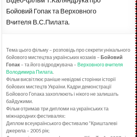
Бойовий Гопак та Верховного
Вчителя В.С.Пилата.
Тема цього фільму – розповідь про секрети унікального
бойового мистецтва українських козаків –
Бойовий
Гопак
– та його відроджувача –
Верховного вчителя
Володимира Пилата
.
Фільм висвітлює раніше невідомі сторінки історії
бойових мистецтв України. Кадри демонстрації
Бойового Гопака захоплюють і нікого не залишать
байдужими.
Фільм отримав три дипломи на українських та
міжнародних фестивалях:
Диплом всеукраїнського фестивалю “Кришталеві
джерела – 2005 рік;