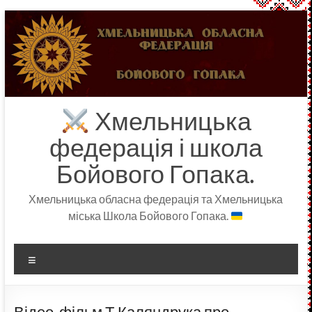
Перейти
до
вмісту
Хмельницька
федерація і школа
Бойового Гопака.
Хмельницька обласна федерація та Хмельницька
міська Школа Бойового Гопака.
Меню
Відео-фільм Т.Каляндрука про