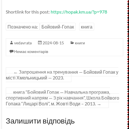
Shortlink for this post:
https://hopak.km.ua/?p=978
Позначено на:
Бойовий-Гопак
книга
vedavrata
2024-08-15
книги
Немає коментарів
←
Запрошення на тренування — Бойовий Гопак у
місті Хмельницький — 2023.
книга “Бойовий Гопак — Навчальна програма,
спортивний напрям — 3 рік навчання”, Школа Бойвого
Гопака “Лицарі Волі”, м. Жовті Води – 2013.
→
Залишити відповідь