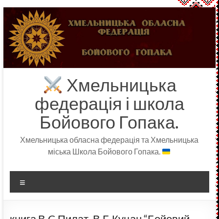
Перейти
до
вмісту
Хмельницька
федерація і школа
Бойового Гопака.
Хмельницька обласна федерація та Хмельницька
міська Школа Бойового Гопака.
Меню
книга В.C.Пилат, В.Б.Куцан “Бойовий