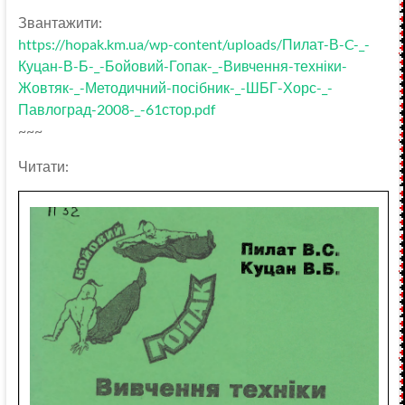
Звантажити:
https://hopak.km.ua/wp-content/uploads/Пилат-В-C-_-
Куцан-В-Б-_-Бойовий-Гопак-_-Вивчення-техніки-
Жовтяк-_-Методичний-посібник-_-ШБГ-Хорс-_-
Павлоград-2008-_-61стор.pdf
~~~
Читати: