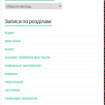
Записи
по
хронології:
Записи по розділам:
відео
змагання
книги
конгрес бойових мистецтв
навчальні-матеріали
новини
персоналії
світлини
семінари-вишколи