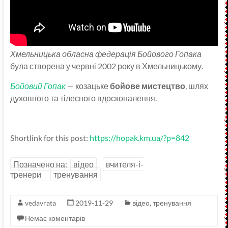
Хмельницька обласна федерація Бойового Гопака
була створена у червні 2002 року в Хмельницькому.
Бойовий Гопак
— козацьке
бойове мистецтво
, шлях
духовного та тілесного вдосконалення.
Shortlink for this post:
https://hopak.km.ua/?p=842
Позначено на:
відео
вчителя-і-
тренери
тренування
vedavrata
2019-11-29
відео
,
тренування
Немає коментарів