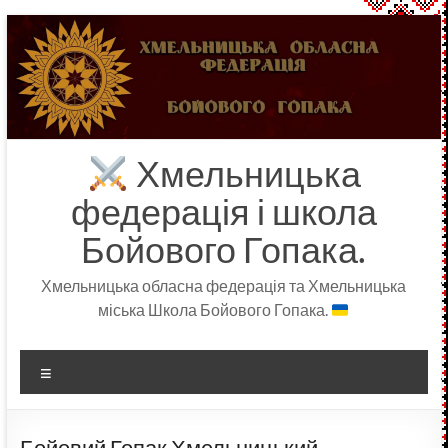
Перейти
до
вмісту
Хмельницька
федерація і школа
Бойового Гопака.
Хмельницька обласна федерація та Хмельницька
міська Школа Бойового Гопака.
Меню
Бойовий Гопак Хмельницький —