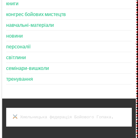
книги
конгрес бойових мистецтв
навчальні-матеріали
новини
персоналії
світлини
семінари-вишколи
тренування
Хмельницька федерація Бойового Гопака
.